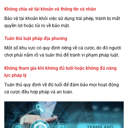
Không chia sẻ tài khoản và thông tin cá nhân
Bảo vệ tài khoản khỏi việc sử dụng trái phép, tránh bị mất
quyền lợi hoặc rủi ro về bảo mật.
Tuân thủ luật pháp địa phương
Một số khu vực có quy định riêng về cá cược, do đó người
chơi phải nắm rõ và tuân thủ để tránh vi phạm pháp luật.
Không tham gia khi không đủ tuổi hoặc không đủ năng
lực pháp lý
Tuân thủ quy định về độ tuổi để đảm bảo mọi hoạt động
cá cược đều hợp pháp và an toàn.