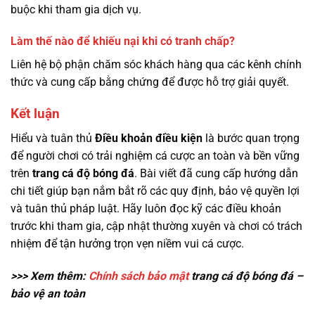
buộc khi tham gia dịch vụ.
Làm thế nào để khiếu nại khi có tranh chấp?
Liên hệ bộ phận chăm sóc khách hàng qua các kênh chính
thức và cung cấp bằng chứng để được hỗ trợ giải quyết.
Kết luận
Hiểu và tuân thủ
Điều khoản điều kiện
là bước quan trọng
để người chơi có trải nghiệm cá cược an toàn và bền vững
trên
trang cá độ bóng đá
. Bài viết đã cung cấp hướng dẫn
chi tiết giúp bạn nắm bắt rõ các quy định, bảo vệ quyền lợi
và tuân thủ pháp luật. Hãy luôn đọc kỹ các điều khoản
trước khi tham gia, cập nhật thường xuyên và chơi có trách
nhiệm để tận hưởng trọn vẹn niềm vui cá cược.
>>> Xem thêm:
Chính sách bảo mật
trang cá độ bóng đá –
bảo vệ an toàn