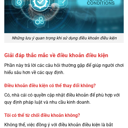
Những lưu ý quan trọng khi sử dụng điều khoản điều kiện
Giải đáp thắc mắc về điều khoản điều kiện
Phần này trả lời các câu hỏi thường gặp để giúp người chơi
hiểu sâu hơn về các quy định.
Điều khoản điều kiện có thể thay đổi không?
Có, nhà cái có quyền cập nhật điều khoản để phù hợp với
quy định pháp luật và nhu cầu kinh doanh.
Tôi có thể từ chối điều khoản không?
Không thể, việc đồng ý với điều khoản điều kiện là bắt