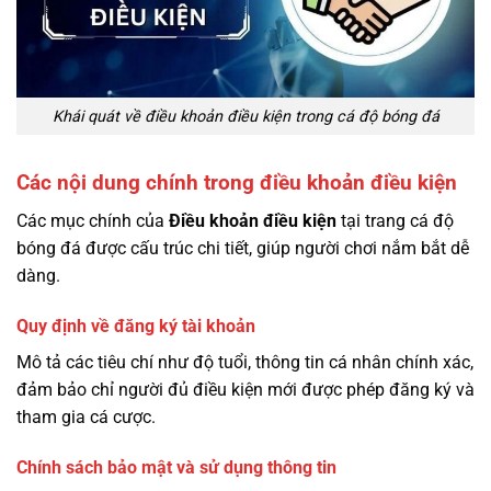
Khái quát về điều khoản điều kiện trong cá độ bóng đá
Các nội dung chính trong điều khoản điều kiện
Các mục chính của
Điều khoản điều kiện
tại trang cá độ
bóng đá được cấu trúc chi tiết, giúp người chơi nắm bắt dễ
dàng.
Quy định về đăng ký tài khoản
Mô tả các tiêu chí như độ tuổi, thông tin cá nhân chính xác,
đảm bảo chỉ người đủ điều kiện mới được phép đăng ký và
tham gia cá cược.
Chính sách bảo mật và sử dụng thông tin