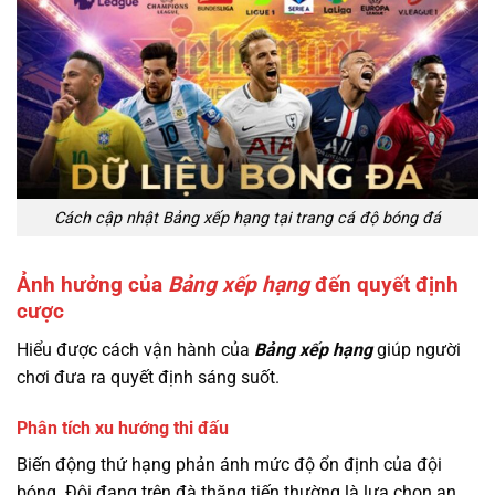
Cách cập nhật Bảng xếp hạng tại trang cá độ bóng đá
Ảnh hưởng của
Bảng xếp hạng
đến quyết định
cược
Hiểu được cách vận hành của
Bảng xếp hạng
giúp người
chơi đưa ra quyết định sáng suốt.
Phân tích xu hướng thi đấu
Biến động thứ hạng phản ánh mức độ ổn định của đội
bóng. Đội đang trên đà thăng tiến thường là lựa chọn an