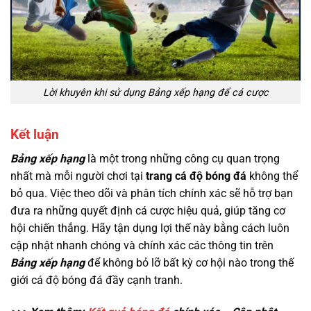
Lời khuyên khi sử dụng Bảng xếp hạng để cá cược
Kết luận
Bảng xếp hạng
là một trong những công cụ quan trọng
nhất mà mỗi người chơi tại
trang cá độ bóng đá
không thể
bỏ qua. Việc theo dõi và phân tích chính xác sẽ hỗ trợ bạn
đưa ra những quyết định cá cược hiệu quả, giúp tăng cơ
hội chiến thắng. Hãy tận dụng lợi thế này bằng cách luôn
cập nhật nhanh chóng và chính xác các thông tin trên
Bảng xếp hạng
để không bỏ lỡ bất kỳ cơ hội nào trong thế
giới cá độ bóng đá đầy cạnh tranh.