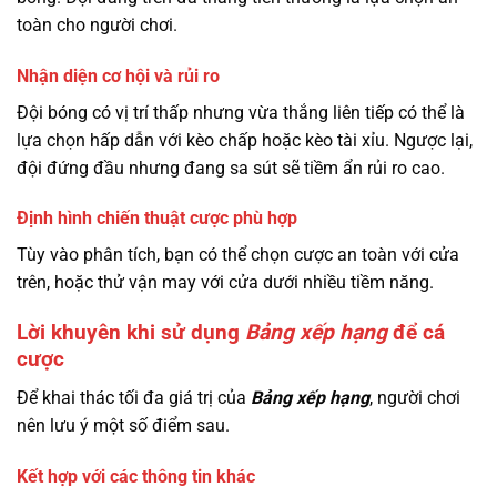
toàn cho người chơi.
Nhận diện cơ hội và rủi ro
Đội bóng có vị trí thấp nhưng vừa thắng liên tiếp có thể là
lựa chọn hấp dẫn với kèo chấp hoặc kèo tài xỉu. Ngược lại,
đội đứng đầu nhưng đang sa sút sẽ tiềm ẩn rủi ro cao.
Định hình chiến thuật cược phù hợp
Tùy vào phân tích,
bạn có thể chọn cược an toàn với cửa
trên, hoặc thử vận may với cửa dưới nhiều tiềm năng.
Lời khuyên khi sử dụng
Bảng xếp hạng
để cá
cược
Để khai thác tối đa giá trị của
Bảng xếp hạng
, người chơi
nên lưu ý một số điểm sau.
Kết hợp với các thông tin khác