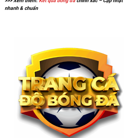
>>> Xem thêm:
Kết quả bóng đá
chính xác – Cập nhật
nhanh & chuẩn