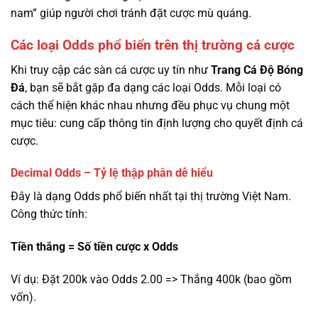
nam” giúp người chơi tránh đặt cược mù quáng.
Các loại Odds phổ biến trên thị trường cá cược
Khi truy cập các sàn cá cược uy tín như
Trang Cá Độ Bóng
Đá
, bạn sẽ bắt gặp đa dạng các loại Odds. Mỗi loại có
cách thể hiện khác nhau nhưng đều phục vụ chung một
mục tiêu: cung cấp thông tin định lượng cho quyết định cá
cược.
Decimal Odds – Tỷ lệ thập phân dễ hiểu
Đây là dạng Odds phổ biến nhất tại thị trường Việt Nam.
Công thức tính:
Tiền thắng = Số tiền cược x Odds
Ví dụ: Đặt 200k vào Odds 2.00 => Thắng 400k (bao gồm
vốn).