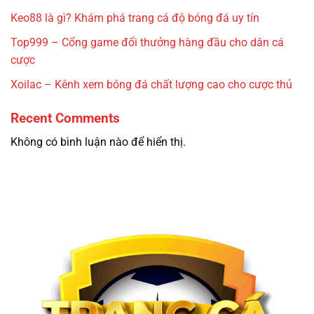
Keo88 là gì? Khám phá trang cá độ bóng đá uy tín
Top999 – Cổng game đổi thưởng hàng đầu cho dân cá
cược
Xoilac – Kênh xem bóng đá chất lượng cao cho cược thủ
Recent Comments
Không có bình luận nào để hiển thị.