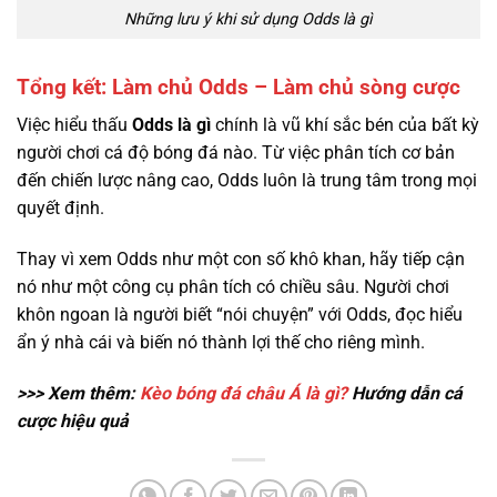
Những lưu ý khi sử dụng Odds là gì
Tổng kết: Làm chủ Odds – Làm chủ sòng cược
Việc hiểu thấu
Odds là gì
chính là vũ khí sắc bén của bất kỳ
người chơi cá độ bóng đá nào. Từ việc phân tích cơ bản
đến chiến lược nâng cao, Odds luôn là trung tâm trong mọi
quyết định.
Thay vì xem Odds như một con số khô khan, hãy tiếp cận
nó như một công cụ phân tích có chiều sâu. Người chơi
khôn ngoan là người biết “nói chuyện” với Odds, đọc hiểu
ẩn ý nhà cái và biến nó thành lợi thế cho riêng mình.
>>> Xem thêm:
Kèo bóng đá châu Á là gì?
Hướng dẫn cá
cược hiệu quả