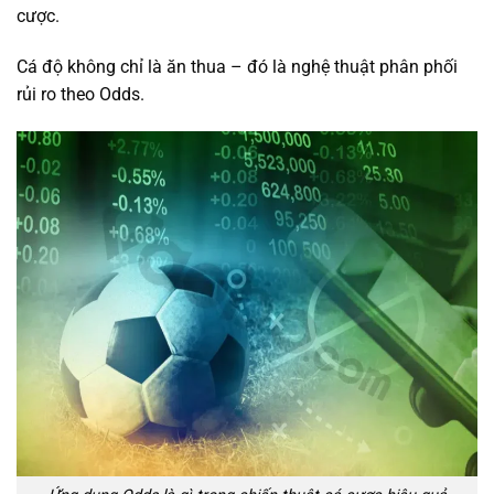
cược.
Cá độ không chỉ là ăn thua – đó là nghệ thuật phân phối
rủi ro theo Odds.