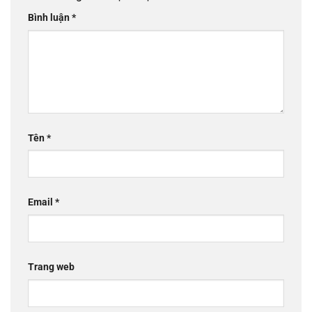
Bình luận
*
Tên
*
Email
*
Trang web