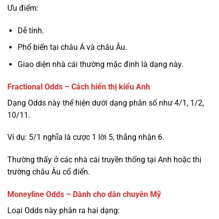
Ưu điểm:
Dễ tính.
Phổ biến tại châu Á và châu Âu.
Giao diện nhà cái thường mặc định là dạng này.
Fractional Odds – Cách hiển thị kiểu Anh
Dạng Odds này thể hiện dưới dạng phân số như 4/1, 1/2,
10/11.
Ví dụ: 5/1 nghĩa là cược 1 lời 5, thắng nhận 6.
Thường thấy ở các nhà cái truyền thống tại Anh hoặc thị
trường châu Âu cổ điển.
Moneyline Odds – Dành cho dân chuyên Mỹ
Loại Odds này phân ra hai dạng: