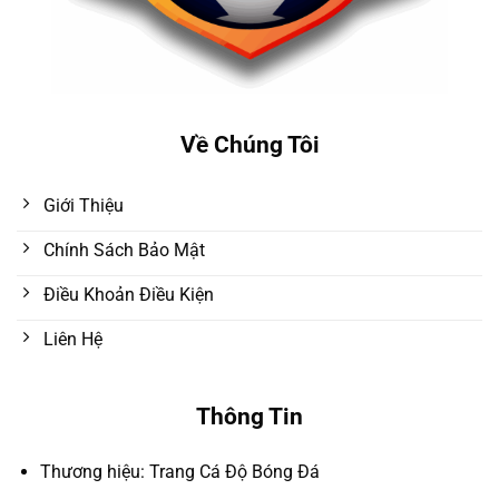
Về Chúng Tôi
Giới Thiệu
Chính Sách Bảo Mật
Điều Khoản Điều Kiện
Liên Hệ
Thông Tin
Thương hiệu: Trang Cá Độ Bóng Đá