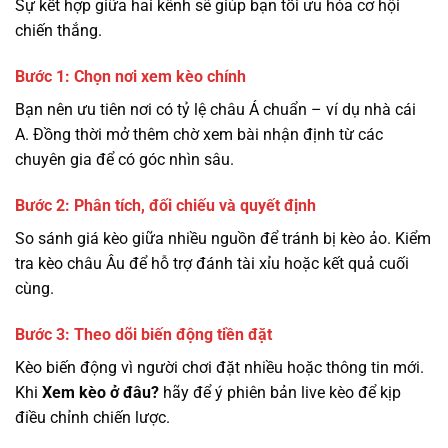
Sự kết hợp giữa hai kênh sẽ giúp bạn tối ưu hóa cơ hội
chiến thắng.
Bước 1: Chọn nơi xem kèo chính
Bạn nên ưu tiên nơi có tỷ lệ châu Á chuẩn – ví dụ nhà cái
A. Đồng thời mở thêm chờ xem bài nhận định từ các
chuyên gia để có góc nhìn sâu.
Bước 2: Phân tích, đối chiếu và quyết định
So sánh giá kèo giữa nhiều nguồn để tránh bị kèo ảo. Kiểm
tra kèo châu Âu để hỗ trợ đánh tài xỉu hoặc kết quả cuối
cùng.
Bước 3: Theo dõi biến động tiền đặt
Kèo biến động vì người chơi đặt nhiều hoặc thông tin mới.
Khi
Xem kèo ở đâu?
hãy để ý phiên bản live kèo để kịp
điều chỉnh chiến lược.