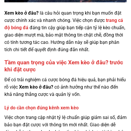
Xem kèo ở đâu?
là câu hỏi quan trọng khi bạn muốn đặt
cược chính xác và nhanh chóng. Việc chọn được
trang cá
độ bóng đá
đáng tin cậy giúp bạn tiếp cận tỷ lệ kèo chuẩn,
giao diện mượt mà, bảo mật thông tin chặt chẽ, đồng thời
có tính tương tác cao. Hướng dẫn này sẽ giúp bạn phân
tích chi tiết để quyết định đúng đắn nhất.
Tầm quan trọng của việc Xem kèo ở đâu? trước
khi đặt cược
Để có trải nghiệm cá cược bóng đá hiệu quả, bạn phải hiểu
rõ việc
Xem kèo ở đâu?
có ảnh hưởng như thế nào đến
khả năng thắng cược và quản lý vốn.
Lý do cần chọn đúng kênh xem kèo
Việc chọn trang cập nhật tỷ lệ chuẩn giúp giảm sai số, đảm
bảo bạn đặt cược với thông tin mới nhất. Giao diện dễ